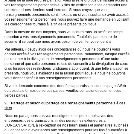
À partir de la date requise par la loi, vous avez le droit de demander accès à
vos renseignements personnels aux fins de vérification et de demander une
correction si ces derniers sont inexacts. Si vous croyez que vos
renseignements personnels sont inexacts ou si vous souhaitez avoir accès à
vos renseignements personnels, vous pouvez faire une demande en utilisant
les coordonnées fournies à la fin de la présente politique.
Dans la mesure de nos moyens, nous vous fournirons un accès en temps
opportun à vos renseignements personnels. Toutefois, par mesure de
sécurité, il se peut que nous ayons besoin de vérifier votre identité.
Par ailleurs, il peut y avoir des circonstances où nous ne pourrons vous
donner accès à vos renseignements personnels. Notamment, lorsque l’accès
peut mener à la divulgation de renseignements personnels d'une autre
personne et que cette personne refuse de consentir à la divulgation de ceux-
ci ou lorsque des restrictions juridiques s’appliquent. Si une telle situation se
présente, nous vous aviserons de la raison pour laquelle nous ne pouvons
vous donner accès à vos renseignements personnels.
Si votre demande concerne des données apparaissant sur des pages Web
ou des plateformes de tierces parties, veuillez contacter directement ces
tierces parties.
9.
Partage et raison du partage des renseignements personnels à des
tiers
Nous ne partageons pas vos renseignements personnels avec des
entreprises, des organisations, ni des personnes extérieures à
L’ORGANISATION, à l'exception de nos fournisseurs et partenaires autorisés
qui ont besoin d’avoir accès aux renseignements pour les fins énumérées à