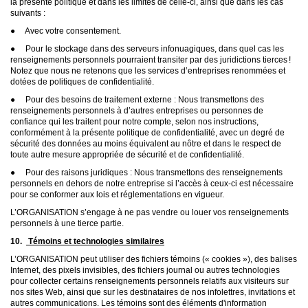
la présente politique et dans les limites de celle-ci, ainsi que dans les cas
suivants :
● Avec votre consentement.
● Pour le stockage dans des serveurs infonuagiques, dans quel cas les
renseignements personnels pourraient transiter par des juridictions tierces !
Notez que nous ne retenons que les services d’entreprises renommées et
dotées de politiques de confidentialité.
● Pour des besoins de traitement externe : Nous transmettons des
renseignements personnels à d’autres entreprises ou personnes de
confiance qui les traitent pour notre compte, selon nos instructions,
conformément à la présente politique de confidentialité, avec un degré de
sécurité des données au moins équivalent au nôtre et dans le respect de
toute autre mesure appropriée de sécurité et de confidentialité.
● Pour des raisons juridiques : Nous transmettons des renseignements
personnels en dehors de notre entreprise si l’accès à ceux-ci est nécessaire
pour se conformer aux lois et réglementations en vigueur.
L’ORGANISATION s’engage à ne pas vendre ou louer vos renseignements
personnels à une tierce partie.
10.
Témoins et technologies similaires
L’ORGANISATION peut utiliser des fichiers témoins (« cookies »), des balises
Internet, des pixels invisibles, des fichiers journal ou autres technologies
pour collecter certains renseignements personnels relatifs aux visiteurs sur
nos sites Web, ainsi que sur les destinataires de nos infolettres, invitations et
autres communications. Les témoins sont des éléments d'information